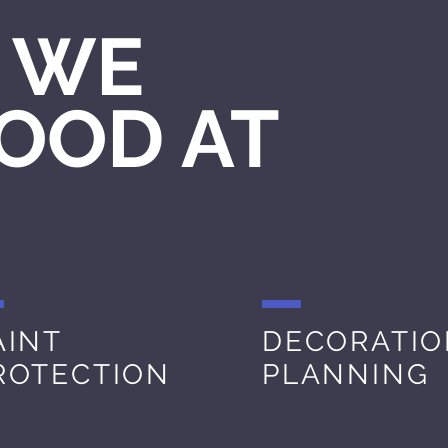
 WE
OOD AT
AINT
DECORATI
ROTECTION
PLANNING