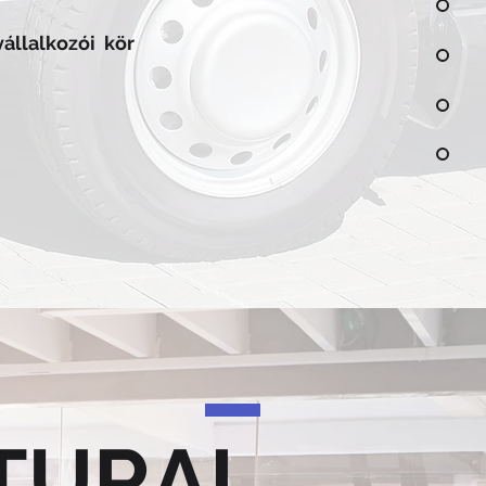
állalkozói kör
TURAL