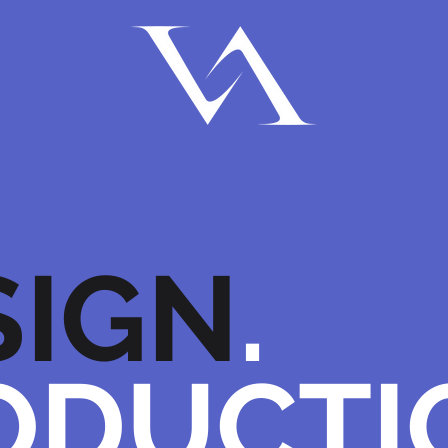
SIGN
.
ODUCTI