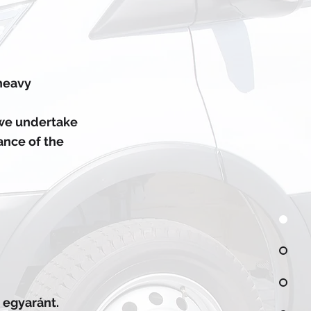
 heavy
 we undertake
ance of the
l
egyaránt
.