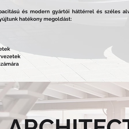
pacitású és modern gyártói háttérrel és széles alv
yújtunk hatékony megoldást:
etek
rvezetek
számára
ARCHITEC